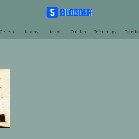
General
Healthy
Lifestyle
Opinion
Technology
Entert