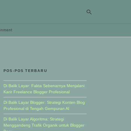
ainment
Ty
yo
se
qu
an
hit
POS-POS TERBARU
ent
Di Balik Layar: Fakta Sebenarnya Menjalani
Karir Freelance Blogger Profesional
Di Balik Layar Blogger: Strategi Konten Blog
Profesional di Tengah Gempuran AI
Di Balik Layar Algoritma: Strategi
Menggandeng Trafik Organik untuk Blogger