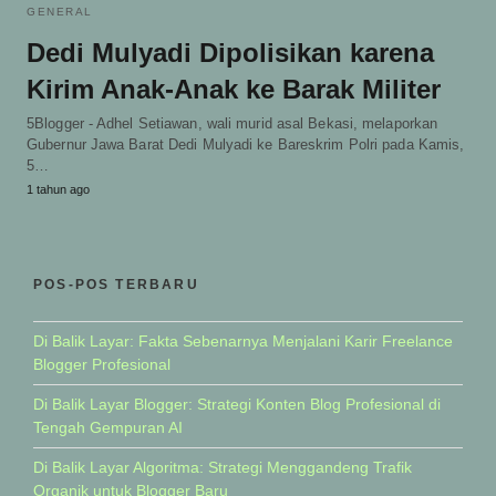
GENERAL
Dedi Mulyadi Dipolisikan karena
Kirim Anak-Anak ke Barak Militer
5Blogger - Adhel Setiawan, wali murid asal Bekasi, melaporkan
Gubernur Jawa Barat Dedi Mulyadi ke Bareskrim Polri pada Kamis,
5…
1 tahun ago
POS-POS TERBARU
Di Balik Layar: Fakta Sebenarnya Menjalani Karir Freelance
Blogger Profesional
Di Balik Layar Blogger: Strategi Konten Blog Profesional di
Tengah Gempuran AI
Di Balik Layar Algoritma: Strategi Menggandeng Trafik
Organik untuk Blogger Baru