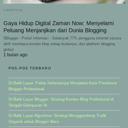
LIFESTYLE
Gaya Hidup Digital Zaman Now: Menyelami
Peluang Menjanjikan dari Dunia Blogging
5Blogger - Portal Informasi - Sebanyak 77% pengguna internet secara
aktif membaca konten blog setiap bulannya, dan platform blogging
global…
1 bulan ago
POS-POS TERBARU
Di Balik Layar: Fakta Sebenarnya Menjalani Karir Freelance
Blogger Profesional
Di Balik Layar Blogger: Strategi Konten Blog Profesional di
Tengah Gempuran AI
Di Balik Layar Algoritma: Strategi Menggandeng Trafik
Organik untuk Blogger Baru