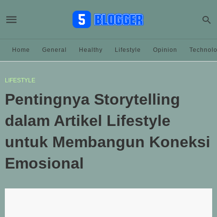
Home
General
Healthy
Lifestyle
Opinion
Technol
LIFESTYLE
Pentingnya Storytelling
dalam Artikel Lifestyle
untuk Membangun Koneksi
Emosional