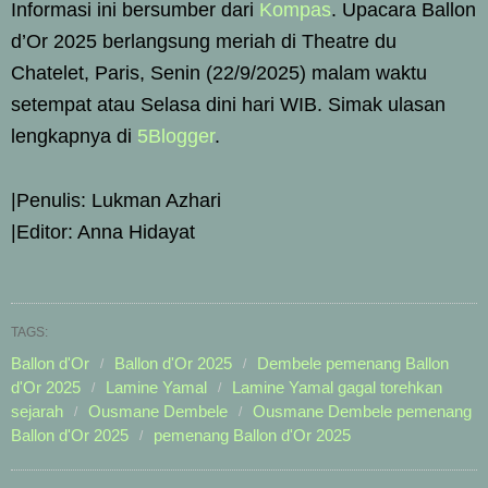
Informasi ini bersumber dari
Kompas
. Upacara Ballon
d’Or 2025 berlangsung meriah di Theatre du
Chatelet, Paris, Senin (22/9/2025) malam waktu
setempat atau Selasa dini hari WIB. Simak ulasan
lengkapnya di
5Blogger
.
|Penulis: Lukman Azhari
|Editor: Anna Hidayat
TAGS:
Ballon d'Or
Ballon d'Or 2025
Dembele pemenang Ballon
d'Or 2025
Lamine Yamal
Lamine Yamal gagal torehkan
sejarah
Ousmane Dembele
Ousmane Dembele pemenang
Ballon d'Or 2025
pemenang Ballon d'Or 2025