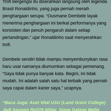
Trofi bergengsi itu diserahkan langsung oleh legenda
Brasil Ronaldinho, yang juga pernah meraih
penghargaan serupa. “Ousmane Dembele layak
menerima penghargaan ini berkat performanya yang
konsisten dan penuh pengaruh dalam setiap
pertandingan,” ujar Ronaldinho saat menyerahkan
trofi.
Dembele sendiri tidak mampu menyembunyikan rasa
haru usai namanya diumumkan sebagai pemenang.
“Saya tidak punya banyak kata. Begini, ini tidak
mudah. Ini adalah salah satu hal terbaik yang pernah
saya capai dalam karier saya,” ucapnya.
“Baca Juga: Aset Vital USU (Land Grant College)
Jadi Agunan Rp228 Miliar, Siapa Dalang Mafia