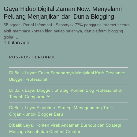
Gaya Hidup Digital Zaman Now: Menyelami
Peluang Menjanjikan dari Dunia Blogging
5Blogger - Portal Informasi - Sebanyak 77% pengguna internet secara
aktif membaca konten blog setiap bulannya, dan platform blogging
global…
1 bulan ago
POS-POS TERBARU
Di Balik Layar: Fakta Sebenarnya Menjalani Karir Freelance
Blogger Profesional
Di Balik Layar Blogger: Strategi Konten Blog Profesional di
Tengah Gempuran AI
Di Balik Layar Algoritma: Strategi Menggandeng Trafik
Organik untuk Blogger Baru
Dibalik Layar Konten Viral: Ancaman Burnout dan Strategi
Menjaga Kesehatan Content Creator