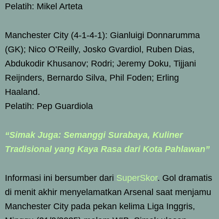
Pelatih: Mikel Arteta
Manchester City (4-1-4-1): Gianluigi Donnarumma
(GK); Nico O’Reilly, Josko Gvardiol, Ruben Dias,
Abdukodir Khusanov; Rodri; Jeremy Doku, Tijjani
Reijnders, Bernardo Silva, Phil Foden; Erling
Haaland.
Pelatih: Pep Guardiola
“Simak Juga: Semanggi Surabaya, Kuliner
Tradisional yang Kaya Rasa dari Kota Pahlawan”
Informasi ini bersumber dari
SuperSkor
. Gol dramatis
di menit akhir menyelamatkan Arsenal saat menjamu
Manchester City pada pekan kelima Liga Inggris,