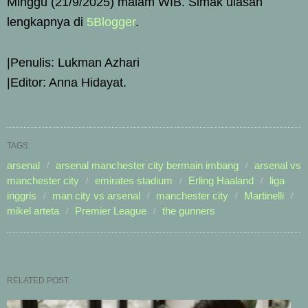
Minggu (21/9/2025) malam WIB. Simak ulasan
lengkapnya di
5Blogger
.
|Penulis: Lukman Azhari
|Editor: Anna Hidayat.
TAGS:
arsenal
arsenal manchester city bermain imbang
arsenal vs
manchester city
emirates stadium
Erling Haaland
liga
inggris
man city vs arsenal
manchester city
Martinelli
mikel arteta
Premier League
the gunners
RELATED POST