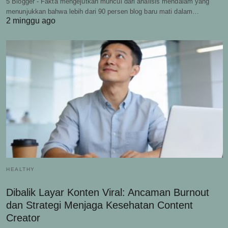
5 Blogger - Fakta mengejutkan muncul dari analisis mendalam yang
menunjukkan bahwa lebih dari 90 persen blog baru mati dalam…
2 minggu ago
HEALTHY
Dibalik Layar Konten Viral: Ancaman Burnout
dan Strategi Menjaga Kesehatan Content
Creator