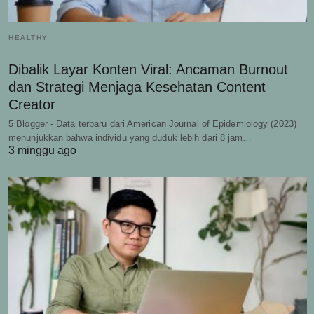
HEALTHY
Dibalik Layar Konten Viral: Ancaman Burnout
dan Strategi Menjaga Kesehatan Content
Creator
5 Blogger - Data terbaru dari American Journal of Epidemiology (2023)
menunjukkan bahwa individu yang duduk lebih dari 8 jam…
3 minggu ago