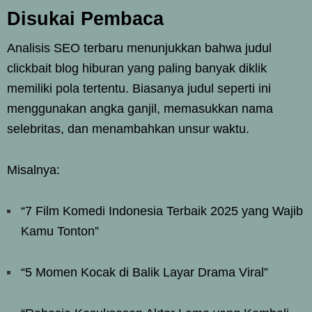
Disukai Pembaca
Analisis SEO terbaru menunjukkan bahwa judul
clickbait blog hiburan yang paling banyak diklik
memiliki pola tertentu. Biasanya judul seperti ini
menggunakan angka ganjil, memasukkan nama
selebritas, dan menambahkan unsur waktu.
Misalnya:
“7 Film Komedi Indonesia Terbaik 2025 yang Wajib
Kamu Tonton”
“5 Momen Kocak di Balik Layar Drama Viral”