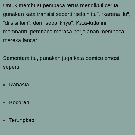
Untuk membuat pembaca terus mengikuti cerita,
gunakan kata transisi seperti “selain itu”, “karena itu”,
“di sisi lain”, dan “sebaliknya”. Kata-kata ini
membantu pembaca merasa perjalanan membaca
mereka lancar.
Sementara itu, gunakan juga kata pemicu emosi
seperti:
Rahasia
Bocoran
Terungkap