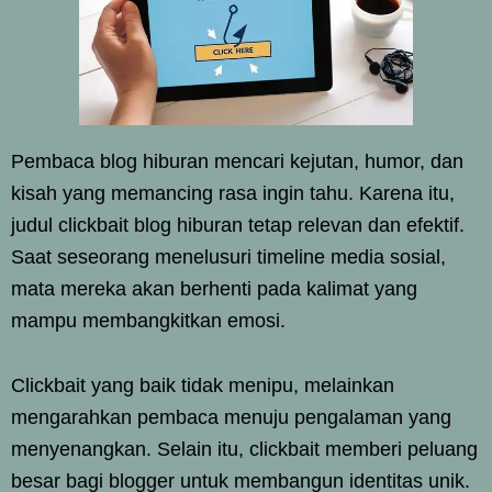
Pembaca blog hiburan mencari kejutan, humor, dan
kisah yang memancing rasa ingin tahu. Karena itu,
judul clickbait blog hiburan tetap relevan dan efektif.
Saat seseorang menelusuri timeline media sosial,
mata mereka akan berhenti pada kalimat yang
mampu membangkitkan emosi.
Clickbait yang baik tidak menipu, melainkan
mengarahkan pembaca menuju pengalaman yang
menyenangkan. Selain itu, clickbait memberi peluang
besar bagi blogger untuk membangun identitas unik.