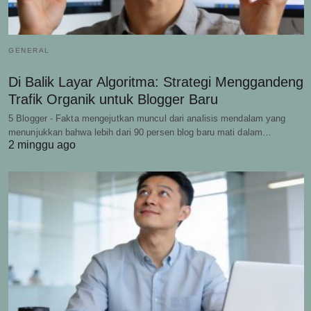
GENERAL
Di Balik Layar Algoritma: Strategi Menggandeng
Trafik Organik untuk Blogger Baru
5 Blogger - Fakta mengejutkan muncul dari analisis mendalam yang
menunjukkan bahwa lebih dari 90 persen blog baru mati dalam…
2 minggu ago