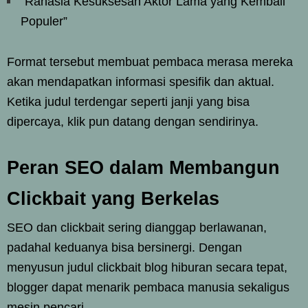
“Rahasia Kesuksesan Aktor Lama yang Kembali
Populer”
Format tersebut membuat pembaca merasa mereka
akan mendapatkan informasi spesifik dan aktual.
Ketika judul terdengar seperti janji yang bisa
dipercaya, klik pun datang dengan sendirinya.
Peran SEO dalam Membangun
Clickbait yang Berkelas
SEO dan clickbait sering dianggap berlawanan,
padahal keduanya bisa bersinergi. Dengan
menyusun judul clickbait blog hiburan secara tepat,
blogger dapat menarik pembaca manusia sekaligus
mesin pencari.