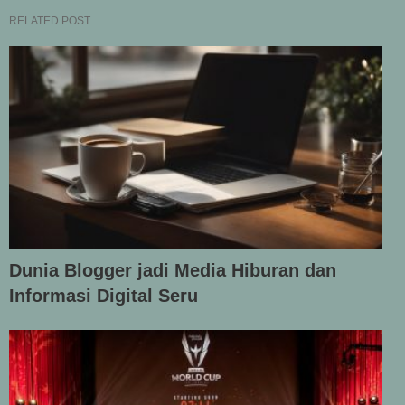
RELATED POST
Dunia Blogger jadi Media Hiburan dan
Informasi Digital Seru