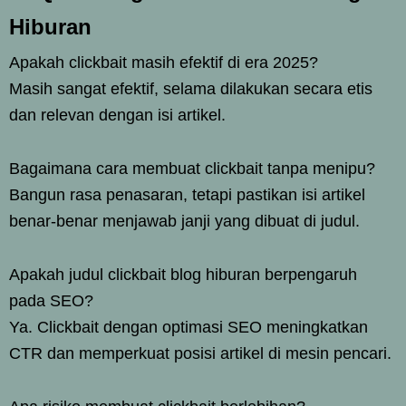
Hiburan
Apakah clickbait masih efektif di era 2025?
Masih sangat efektif, selama dilakukan secara etis
dan relevan dengan isi artikel.
Bagaimana cara membuat clickbait tanpa menipu?
Bangun rasa penasaran, tetapi pastikan isi artikel
benar-benar menjawab janji yang dibuat di judul.
Apakah judul clickbait blog hiburan berpengaruh
pada SEO?
Ya. Clickbait dengan optimasi SEO meningkatkan
CTR dan memperkuat posisi artikel di mesin pencari.