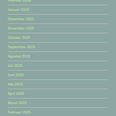
Februari 2026
Januari 2026
Desember 2025
November 2025
Oktober 2025
September 2025
Agustus 2025
Juli 2025
Juni 2025
Mei 2025
April 2025
Maret 2025
Februari 2025