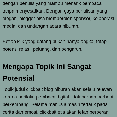
dengan penulis yang mampu menarik pembaca
tanpa menyesatkan. Dengan gaya penulisan yang
elegan, blogger bisa memperoleh sponsor, kolaborasi
media, dan undangan acara hiburan.
Setiap klik yang datang bukan hanya angka, tetapi
potensi relasi, peluang, dan pengaruh.
Mengapa Topik Ini Sangat
Potensial
Topik judul clickbait blog hiburan akan selalu relevan
karena perilaku pembaca digital tidak pernah berhenti
berkembang. Selama manusia masih tertarik pada
cerita dan emosi, clickbait etis akan tetap berperan