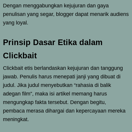
Dengan menggabungkan kejujuran dan gaya
penulisan yang segar, blogger dapat menarik audiens
yang loyal.
Prinsip Dasar Etika dalam
Clickbait
Clickbait etis berlandaskan kejujuran dan tanggung
jawab. Penulis harus menepati janji yang dibuat di
judul. Jika judul menyebutkan “rahasia di balik
adegan film”, maka isi artikel memang harus
mengungkap fakta tersebut. Dengan begitu,
pembaca merasa dihargai dan kepercayaan mereka
meningkat.