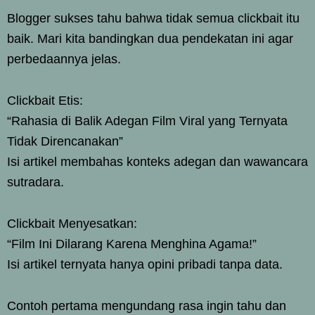
Blogger sukses tahu bahwa tidak semua clickbait itu
baik. Mari kita bandingkan dua pendekatan ini agar
perbedaannya jelas.
Clickbait Etis:
“Rahasia di Balik Adegan Film Viral yang Ternyata
Tidak Direncanakan”
Isi artikel membahas konteks adegan dan wawancara
sutradara.
Clickbait Menyesatkan:
“Film Ini Dilarang Karena Menghina Agama!”
Isi artikel ternyata hanya opini pribadi tanpa data.
Contoh pertama mengundang rasa ingin tahu dan