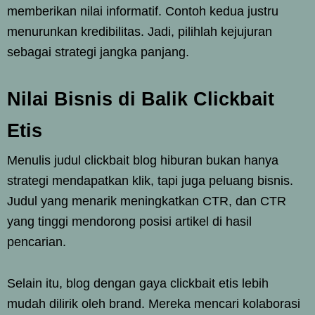
memberikan nilai informatif. Contoh kedua justru
menurunkan kredibilitas. Jadi, pilihlah kejujuran
sebagai strategi jangka panjang.
Nilai Bisnis di Balik Clickbait
Etis
Menulis judul clickbait blog hiburan bukan hanya
strategi mendapatkan klik, tapi juga peluang bisnis.
Judul yang menarik meningkatkan CTR, dan CTR
yang tinggi mendorong posisi artikel di hasil
pencarian.
Selain itu, blog dengan gaya clickbait etis lebih
mudah dilirik oleh brand. Mereka mencari kolaborasi