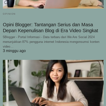
OPINION
Opini Blogger: Tantangan Serius dan Masa
Depan Kepenulisan Blog di Era Video Singkat
5Blogger - Portal Informasi - Data terbaru dari We Are Social 2024
menunjukkan 87% pengguna internet Indonesia mengonsumsi konten
video…
3 minggu ago