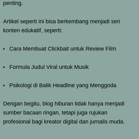
penting.
Artikel seperti ini bisa berkembang menjadi seri
konten edukatif, seperti:
Cara Membuat Clickbait untuk Review Film
Formula Judul Viral untuk Musik
Psikologi di Balik Headline yang Menggoda
Dengan begitu, blog hiburan tidak hanya menjadi
sumber bacaan ringan, tetapi juga rujukan
profesional bagi kreator digital dan jurnalis muda.