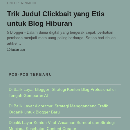
ENTERTAINMENT
Trik Judul Clickbait yang Etis
untuk Blog Hiburan
5 Blogger - Dalam dunia digital yang bergerak cepat, perhatian
pembaca menjadi mata uang paling berharga. Setiap hari ribuan
artikel…
10 bulan ago
POS-POS TERBARU
Di Balik Layar Blogger: Strategi Konten Blog Profesional di
Tengah Gempuran AI
Di Balik Layar Algoritma: Strategi Menggandeng Trafik
Organik untuk Blogger Baru
Dibalik Layar Konten Viral: Ancaman Burnout dan Strategi
Menjaga Kesehatan Content Creator