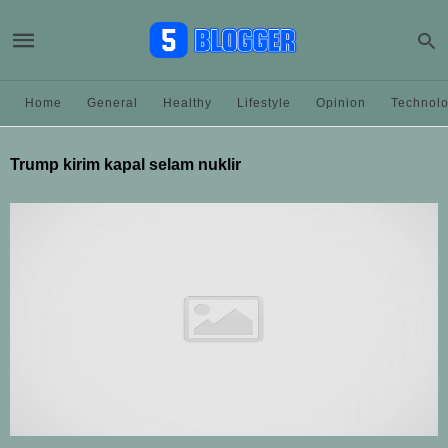
Home
General
Healthy
Lifestyle
Opinion
Technol
Trump kirim kapal selam nuklir