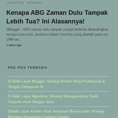
LIFESTYLE
OPINION
Kenapa ABG Zaman Dulu Tampak
Lebih Tua? Ini Alasannya!
5Blogger - ABG zaman dulu tampak sangat berbeda dibandingkan
remaja masa kini, terutama dalam foto-foto yang diambil pada era
1980-an…
1 tahun ago
POS-POS TERBARU
Di Balik Layar Blogger: Strategi Konten Blog Profesional di
Tengah Gempuran AI
Di Balik Layar Algoritma: Strategi Menggandeng Trafik
Organik untuk Blogger Baru
Dibalik Layar Konten Viral: Ancaman Burnout dan Strategi
Menjaga Kesehatan Content Creator