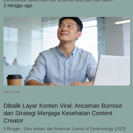
menunjukkan bahwa lebih dari 90 persen blog baru mati dalam…
2 minggu ago
HEALTHY
Dibalik Layar Konten Viral: Ancaman Burnout
dan Strategi Menjaga Kesehatan Content
Creator
5 Blogger - Data terbaru dari American Journal of Epidemiology (2023)