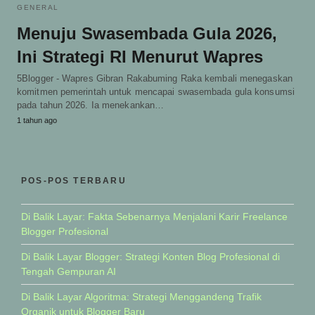
GENERAL
Menuju Swasembada Gula 2026,
Ini Strategi RI Menurut Wapres
5Blogger - Wapres Gibran Rakabuming Raka kembali menegaskan
komitmen pemerintah untuk mencapai swasembada gula konsumsi
pada tahun 2026. Ia menekankan…
1 tahun ago
POS-POS TERBARU
Di Balik Layar: Fakta Sebenarnya Menjalani Karir Freelance
Blogger Profesional
Di Balik Layar Blogger: Strategi Konten Blog Profesional di
Tengah Gempuran AI
Di Balik Layar Algoritma: Strategi Menggandeng Trafik
Organik untuk Blogger Baru