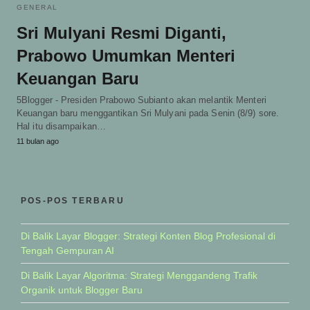
GENERAL
Sri Mulyani Resmi Diganti,
Prabowo Umumkan Menteri
Keuangan Baru
5Blogger - Presiden Prabowo Subianto akan melantik Menteri
Keuangan baru menggantikan Sri Mulyani pada Senin (8/9) sore.
Hal itu disampaikan…
11 bulan ago
POS-POS TERBARU
Di Balik Layar Blogger: Strategi Konten Blog Profesional di
Tengah Gempuran AI
Di Balik Layar Algoritma: Strategi Menggandeng Trafik
Organik untuk Blogger Baru