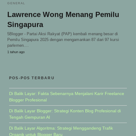
GENERAL
Lawrence Wong Menang Pemilu
Singapura
5Blogger - Partai Aksi Rakyat (PAP) kembali menang besar di
Pemilu Singapura 2025 dengan mengamankan 87 dari 97 kursi
parlemen.…
1 tahun ago
POS-POS TERBARU
Di Balik Layar: Fakta Sebenarnya Menjalani Karir Freelance
Blogger Profesional
Di Balik Layar Blogger: Strategi Konten Blog Profesional di
Tengah Gempuran AI
Di Balik Layar Algoritma: Strategi Menggandeng Trafik
Organik untuk Blogger Baru