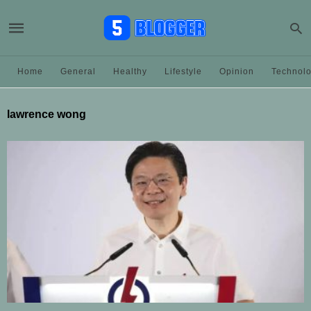
Home
General
Healthy
Lifestyle
Opinion
Technol
lawrence wong