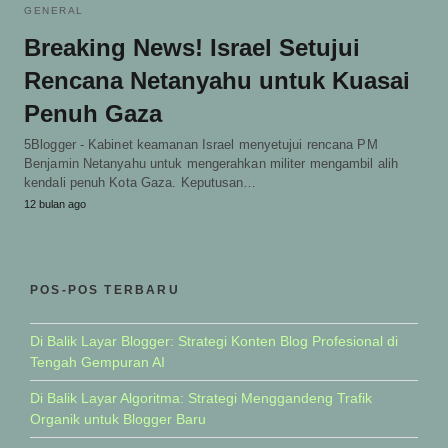
GENERAL
Breaking News! Israel Setujui
Rencana Netanyahu untuk Kuasai
Penuh Gaza
5Blogger - Kabinet keamanan Israel menyetujui rencana PM
Benjamin Netanyahu untuk mengerahkan militer mengambil alih
kendali penuh Kota Gaza. Keputusan…
12 bulan ago
POS-POS TERBARU
Di Balik Layar Blogger: Strategi Konten Blog Profesional di
Tengah Gempuran AI
Di Balik Layar Algoritma: Strategi Menggandeng Trafik
Organik untuk Blogger Baru