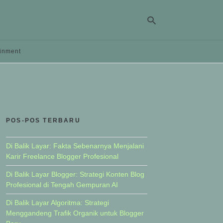
ainment
Ty
yo
se
qu
an
hit
POS-POS TERBARU
ent
Di Balik Layar: Fakta Sebenarnya Menjalani
Karir Freelance Blogger Profesional
Di Balik Layar Blogger: Strategi Konten Blog
Profesional di Tengah Gempuran AI
Di Balik Layar Algoritma: Strategi
Menggandeng Trafik Organik untuk Blogger