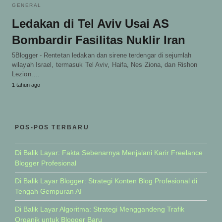
GENERAL
Ledakan di Tel Aviv Usai AS
Bombardir Fasilitas Nuklir Iran
5Blogger - Rentetan ledakan dan sirene terdengar di sejumlah
wilayah Israel, termasuk Tel Aviv, Haifa, Nes Ziona, dan Rishon
Lezion.…
1 tahun ago
POS-POS TERBARU
Di Balik Layar: Fakta Sebenarnya Menjalani Karir Freelance
Blogger Profesional
Di Balik Layar Blogger: Strategi Konten Blog Profesional di
Tengah Gempuran AI
Di Balik Layar Algoritma: Strategi Menggandeng Trafik
Organik untuk Blogger Baru