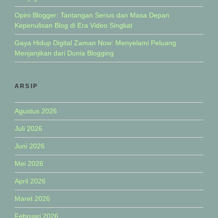
Opini Blogger: Tantangan Serius dan Masa Depan
Kepenulisan Blog di Era Video Singkat
Gaya Hidup Digital Zaman Now: Menyelami Peluang
Menjanjikan dari Dunia Blogging
ARSIP
Agustus 2026
Juli 2026
Juni 2026
Mei 2026
April 2026
Maret 2026
Februari 2026