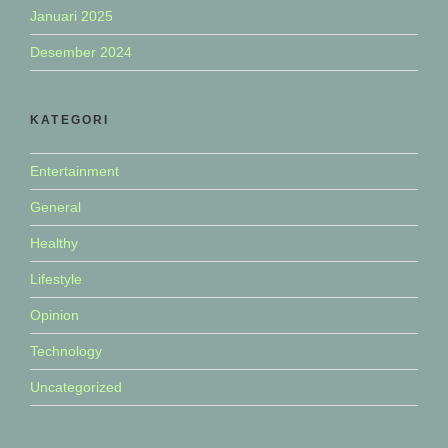
Januari 2025
Desember 2024
KATEGORI
Entertainment
General
Healthy
Lifestyle
Opinion
Technology
Uncategorized