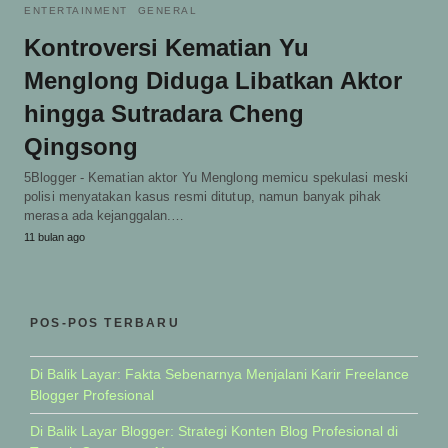
ENTERTAINMENT
GENERAL
Kontroversi Kematian Yu
Menglong Diduga Libatkan Aktor
hingga Sutradara Cheng
Qingsong
5Blogger - Kematian aktor Yu Menglong memicu spekulasi meski
polisi menyatakan kasus resmi ditutup, namun banyak pihak
merasa ada kejanggalan.…
11 bulan ago
POS-POS TERBARU
Di Balik Layar: Fakta Sebenarnya Menjalani Karir Freelance
Blogger Profesional
Di Balik Layar Blogger: Strategi Konten Blog Profesional di