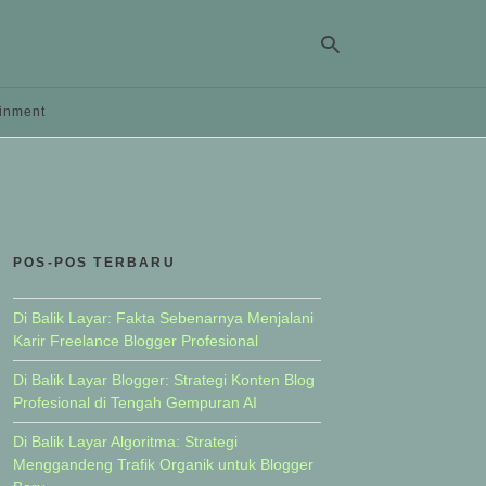
ainment
Ty
yo
se
qu
an
hit
POS-POS TERBARU
ent
Di Balik Layar: Fakta Sebenarnya Menjalani
Karir Freelance Blogger Profesional
Di Balik Layar Blogger: Strategi Konten Blog
Profesional di Tengah Gempuran AI
Di Balik Layar Algoritma: Strategi
Menggandeng Trafik Organik untuk Blogger