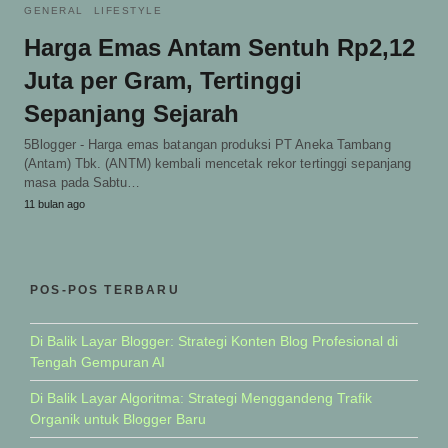
GENERAL
LIFESTYLE
Harga Emas Antam Sentuh Rp2,12
Juta per Gram, Tertinggi
Sepanjang Sejarah
5Blogger - Harga emas batangan produksi PT Aneka Tambang
(Antam) Tbk. (ANTM) kembali mencetak rekor tertinggi sepanjang
masa pada Sabtu…
11 bulan ago
POS-POS TERBARU
Di Balik Layar Blogger: Strategi Konten Blog Profesional di
Tengah Gempuran AI
Di Balik Layar Algoritma: Strategi Menggandeng Trafik
Organik untuk Blogger Baru