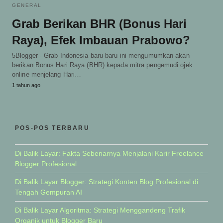
GENERAL
Grab Berikan BHR (Bonus Hari
Raya), Efek Imbauan Prabowo?
5Blogger - Grab Indonesia baru-baru ini mengumumkan akan
berikan Bonus Hari Raya (BHR) kepada mitra pengemudi ojek
online menjelang Hari…
1 tahun ago
POS-POS TERBARU
Di Balik Layar: Fakta Sebenarnya Menjalani Karir Freelance
Blogger Profesional
Di Balik Layar Blogger: Strategi Konten Blog Profesional di
Tengah Gempuran AI
Di Balik Layar Algoritma: Strategi Menggandeng Trafik
Organik untuk Blogger Baru