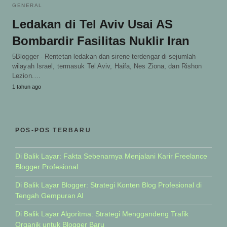
GENERAL
Ledakan di Tel Aviv Usai AS
Bombardir Fasilitas Nuklir Iran
5Blogger - Rentetan ledakan dan sirene terdengar di sejumlah
wilayah Israel, termasuk Tel Aviv, Haifa, Nes Ziona, dan Rishon
Lezion.…
1 tahun ago
POS-POS TERBARU
Di Balik Layar: Fakta Sebenarnya Menjalani Karir Freelance
Blogger Profesional
Di Balik Layar Blogger: Strategi Konten Blog Profesional di
Tengah Gempuran AI
Di Balik Layar Algoritma: Strategi Menggandeng Trafik
Organik untuk Blogger Baru