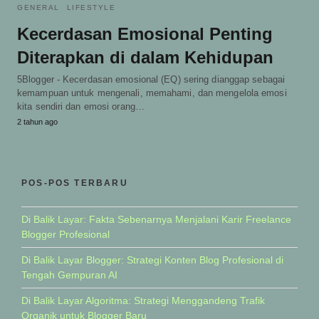
GENERAL
LIFESTYLE
Kecerdasan Emosional Penting
Diterapkan di dalam Kehidupan
5Blogger - Kecerdasan emosional (EQ) sering dianggap sebagai
kemampuan untuk mengenali, memahami, dan mengelola emosi
kita sendiri dan emosi orang…
2 tahun ago
POS-POS TERBARU
Di Balik Layar: Fakta Sebenarnya Menjalani Karir Freelance
Blogger Profesional
Di Balik Layar Blogger: Strategi Konten Blog Profesional di
Tengah Gempuran AI
Di Balik Layar Algoritma: Strategi Menggandeng Trafik
Organik untuk Blogger Baru