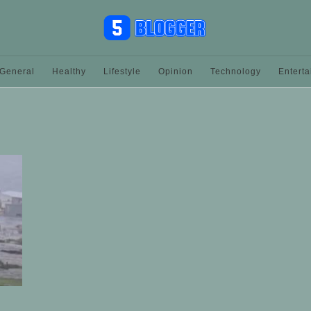
General
Healthy
Lifestyle
Opinion
Technology
Entert