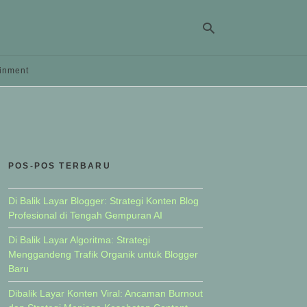
ainment
Ty
yo
se
qu
an
hit
POS-POS TERBARU
ent
Di Balik Layar Blogger: Strategi Konten Blog
Profesional di Tengah Gempuran AI
Di Balik Layar Algoritma: Strategi
Menggandeng Trafik Organik untuk Blogger
Baru
Dibalik Layar Konten Viral: Ancaman Burnout