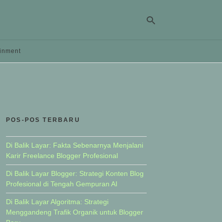
ainment
Ty
yo
se
qu
an
hit
POS-POS TERBARU
ent
Di Balik Layar: Fakta Sebenarnya Menjalani
Karir Freelance Blogger Profesional
Di Balik Layar Blogger: Strategi Konten Blog
Profesional di Tengah Gempuran AI
Di Balik Layar Algoritma: Strategi
Menggandeng Trafik Organik untuk Blogger