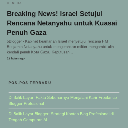
GENERAL
Breaking News! Israel Setujui
Rencana Netanyahu untuk Kuasai
Penuh Gaza
5Blogger - Kabinet keamanan Israel menyetujui rencana PM
Benjamin Netanyahu untuk mengerahkan militer mengambil alih
kendali penuh Kota Gaza. Keputusan…
12 bulan ago
POS-POS TERBARU
Di Balik Layar: Fakta Sebenarnya Menjalani Karir Freelance
Blogger Profesional
Di Balik Layar Blogger: Strategi Konten Blog Profesional di
Tengah Gempuran AI