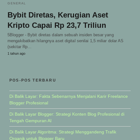
GENERAL
Bybit Diretas, Kerugian Aset
Kripto Capai Rp 23,7 Triliun
5Blogger - Bybit diretas dalam sebuah insiden besar yang
mengakibatkan hilangnya aset digital senilai 1,5 miliar dolar AS
(sekitar Rp…
1 tahun ago
POS-POS TERBARU
Di Balik Layar: Fakta Sebenarnya Menjalani Karir Freelance
Blogger Profesional
Di Balik Layar Blogger: Strategi Konten Blog Profesional di
Tengah Gempuran AI
Di Balik Layar Algoritma: Strategi Menggandeng Trafik
Organik untuk Blogger Baru