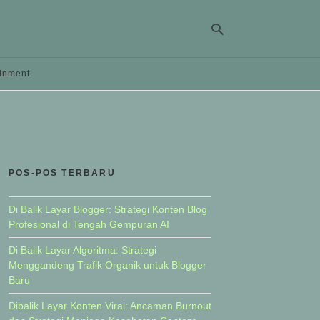
ainment
Ty
yo
se
qu
an
hit
POS-POS TERBARU
ent
Di Balik Layar Blogger: Strategi Konten Blog
Profesional di Tengah Gempuran AI
Di Balik Layar Algoritma: Strategi
Menggandeng Trafik Organik untuk Blogger
Baru
Dibalik Layar Konten Viral: Ancaman Burnout