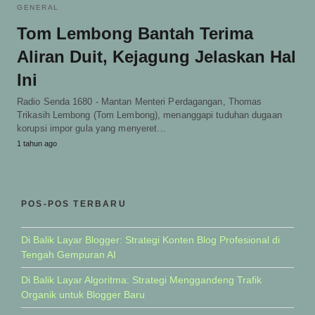
GENERAL
Tom Lembong Bantah Terima
Aliran Duit, Kejagung Jelaskan Hal
Ini
Radio Senda 1680 - Mantan Menteri Perdagangan, Thomas
Trikasih Lembong (Tom Lembong), menanggapi tuduhan dugaan
korupsi impor gula yang menyeret…
1 tahun ago
POS-POS TERBARU
Di Balik Layar Blogger: Strategi Konten Blog Profesional di
Tengah Gempuran AI
Di Balik Layar Algoritma: Strategi Menggandeng Trafik
Organik untuk Blogger Baru