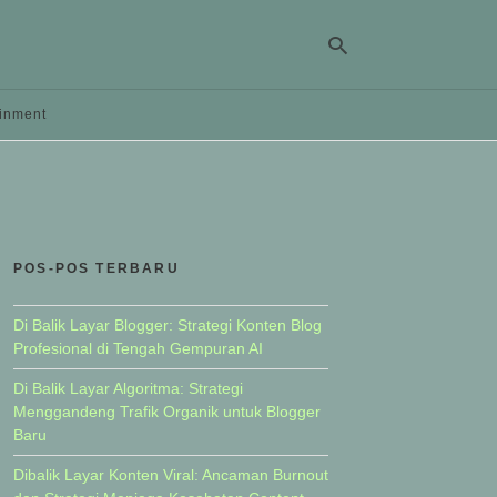
ainment
Ty
yo
se
qu
an
hit
POS-POS TERBARU
ent
Di Balik Layar Blogger: Strategi Konten Blog
Profesional di Tengah Gempuran AI
Di Balik Layar Algoritma: Strategi
Menggandeng Trafik Organik untuk Blogger
Baru
Dibalik Layar Konten Viral: Ancaman Burnout