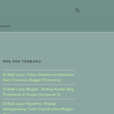
ainment
Ty
yo
se
qu
an
hit
POS-POS TERBARU
ent
Di Balik Layar: Fakta Sebenarnya Menjalani
Karir Freelance Blogger Profesional
Di Balik Layar Blogger: Strategi Konten Blog
Profesional di Tengah Gempuran AI
Di Balik Layar Algoritma: Strategi
Menggandeng Trafik Organik untuk Blogger