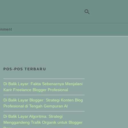
ainment
Ty
yo
se
qu
an
hit
POS-POS TERBARU
ent
Di Balik Layar: Fakta Sebenarnya Menjalani
Karir Freelance Blogger Profesional
Di Balik Layar Blogger: Strategi Konten Blog
Profesional di Tengah Gempuran AI
Di Balik Layar Algoritma: Strategi
Menggandeng Trafik Organik untuk Blogger