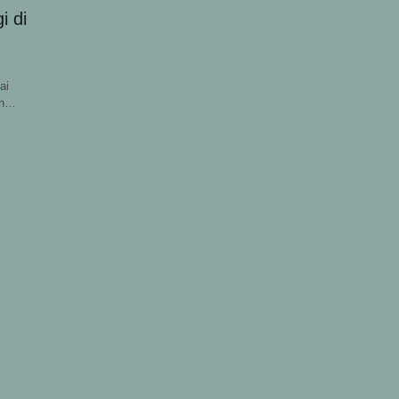
 di
ai
an…