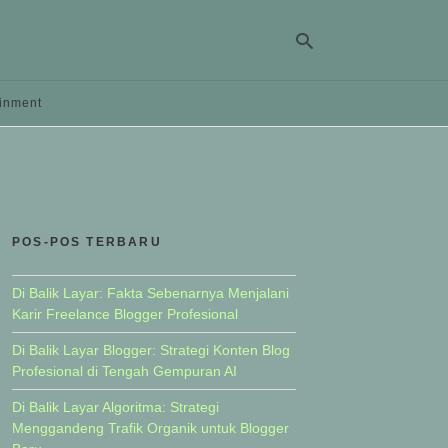
ainment
Ty
yo
se
qu
an
hit
POS-POS TERBARU
ent
Di Balik Layar: Fakta Sebenarnya Menjalani
Karir Freelance Blogger Profesional
Di Balik Layar Blogger: Strategi Konten Blog
Profesional di Tengah Gempuran AI
Di Balik Layar Algoritma: Strategi
Menggandeng Trafik Organik untuk Blogger