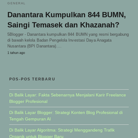
GENERAL
Danantara Kumpulkan 844 BUMN,
Saingi Temasek dan Khazanah?
5Blogger - Danantara kumpulkan 844 BUMN yang resmi bergabung
di bawah kelola Badan Pengelola Investasi Daya Anagata
Nusantara (BPI Danantara).…
1 tahun ago
POS-POS TERBARU
Di Balik Layar: Fakta Sebenarnya Menjalani Karir Freelance
Blogger Profesional
Di Balik Layar Blogger: Strategi Konten Blog Profesional di
Tengah Gempuran AI
Di Balik Layar Algoritma: Strategi Menggandeng Trafik
Organik untuk Blogger Baru