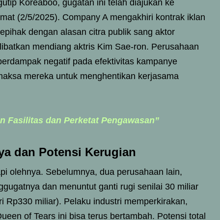
tip Koreaboo, gugatan ini telah diajukan ke
umat (2/5/2025). Company A mengakhiri kontrak iklan
ihak dengan alasan citra publik sang aktor
libatkan mendiang aktris Kim Sae-ron. Perusahaan
 berdampak negatif pada efektivitas kampanye
maksa mereka untuk menghentikan kerjasama
 Fasilitas dan Perketat Pengawasan”
a dan Potensi Kerugian
pi olehnya. Sebelumnya, dua perusahaan lain,
gatnya dan menuntut ganti rugi senilai 30 miliar
ri Rp330 miliar). Pelaku industri memperkirakan,
een of Tears ini bisa terus bertambah. Potensi total