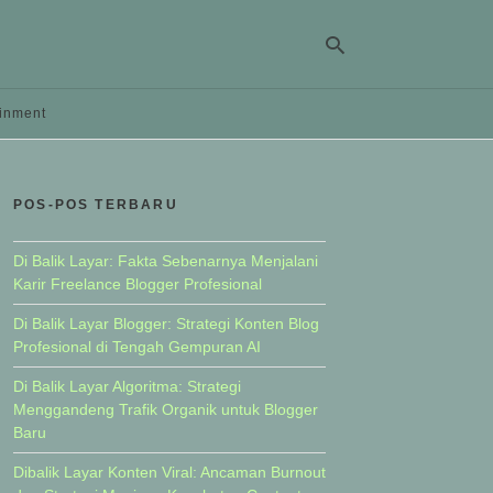
ainment
Ty
yo
POS-POS TERBARU
se
qu
an
hit
Di Balik Layar: Fakta Sebenarnya Menjalani
ent
Karir Freelance Blogger Profesional
Di Balik Layar Blogger: Strategi Konten Blog
Profesional di Tengah Gempuran AI
Di Balik Layar Algoritma: Strategi
Menggandeng Trafik Organik untuk Blogger
Baru
Dibalik Layar Konten Viral: Ancaman Burnout