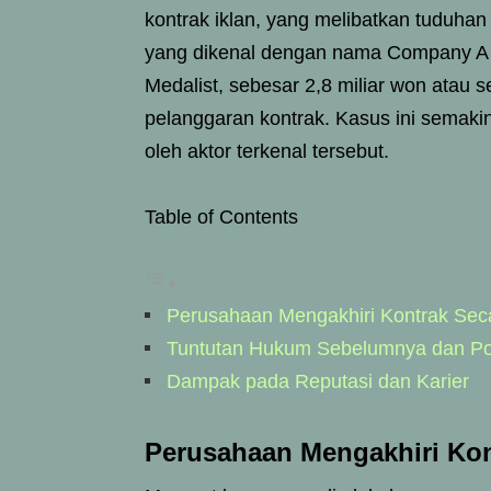
kontrak iklan, yang melibatkan tuduhan
yang dikenal dengan nama Company A 
Medalist, sebesar 2,8 miliar won atau s
pelanggaran kontrak. Kasus ini sema
oleh aktor terkenal tersebut.
Table of Contents
Perusahaan Mengakhiri Kontrak Sec
Tuntutan Hukum Sebelumnya dan Po
Dampak pada Reputasi dan Karier
Perusahaan Mengakhiri Kon