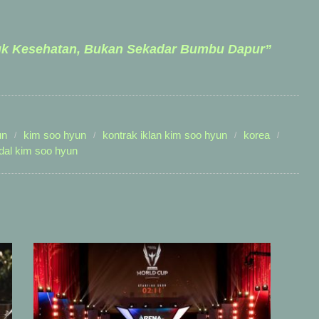
uk Kesehatan, Bukan Sekadar Bumbu Dapur”
un
kim soo hyun
kontrak iklan kim soo hyun
korea
dal kim soo hyun