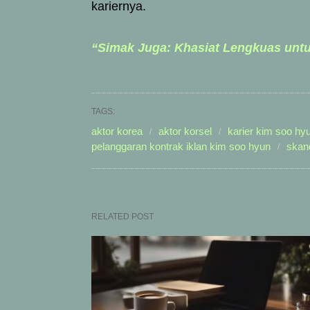
kariernya.
“Simak Juga: Khasiat Lengkuas unt
TAGS:
aktor korea
aktor korsel
karier kim soo hy
pelanggaran kontrak iklan kim soo hyun
skan
RELATED POST