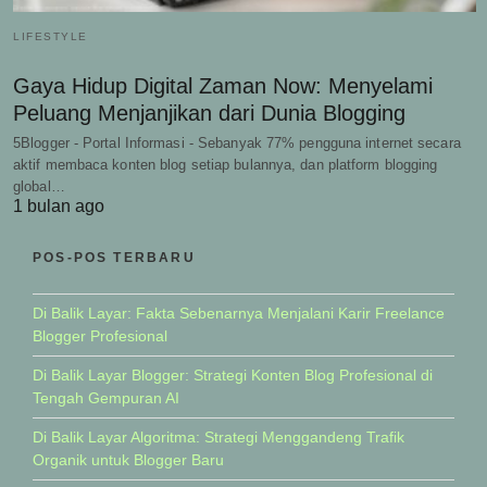
LIFESTYLE
Gaya Hidup Digital Zaman Now: Menyelami
Peluang Menjanjikan dari Dunia Blogging
5Blogger - Portal Informasi - Sebanyak 77% pengguna internet secara
aktif membaca konten blog setiap bulannya, dan platform blogging
global…
1 bulan ago
POS-POS TERBARU
Di Balik Layar: Fakta Sebenarnya Menjalani Karir Freelance
Blogger Profesional
Di Balik Layar Blogger: Strategi Konten Blog Profesional di
Tengah Gempuran AI
Di Balik Layar Algoritma: Strategi Menggandeng Trafik
Organik untuk Blogger Baru