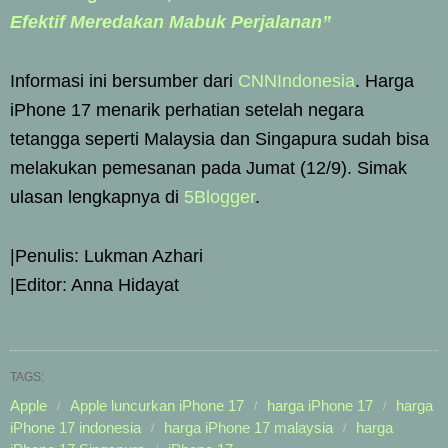
Efektif Meredakan Mabuk Perjalanan”
Informasi ini bersumber dari
CNNIndonesia
. Harga
iPhone 17 menarik perhatian setelah negara
tetangga seperti Malaysia dan Singapura sudah bisa
melakukan pemesanan pada Jumat (12/9). Simak
ulasan lengkapnya di
5Blogger
.
|Penulis: Lukman Azhari
|Editor: Anna Hidayat
TAGS:
Apple
Apple luncurkan iPhone 17
harga iPhone 17
harga
iPhone 17 indonesia
harga iPhone 17 malaysia
harga