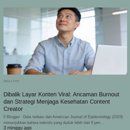
HEALTHY
Dibalik Layar Konten Viral: Ancaman Burnout
dan Strategi Menjaga Kesehatan Content
Creator
5 Blogger - Data terbaru dari American Journal of Epidemiology (2023)
menunjukkan bahwa individu yang duduk lebih dari 8 jam…
3 minggu ago