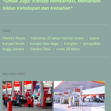
“Simak Juga: Konsep Reinkarnasi, Memahami
Siklus Kehidupan dan Kematian”
TAGS:
Harvey Moeis
hukuman 20 tahun harvey moeis
kasus
korupsi timah
korupsi tata niaga
koruptor
pengadilan
tinggi Jakarta
Sandra Dewi
vonis 20 tahun
RELATED POST