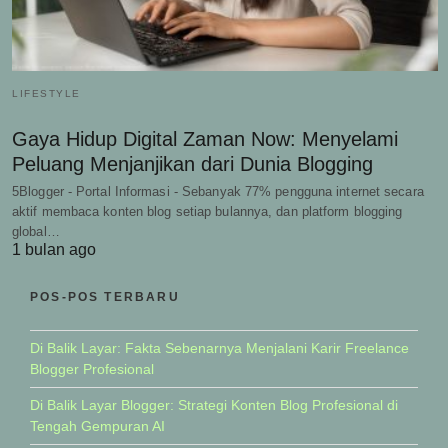
LIFESTYLE
Gaya Hidup Digital Zaman Now: Menyelami
Peluang Menjanjikan dari Dunia Blogging
5Blogger - Portal Informasi - Sebanyak 77% pengguna internet secara
aktif membaca konten blog setiap bulannya, dan platform blogging
global…
1 bulan ago
POS-POS TERBARU
Di Balik Layar: Fakta Sebenarnya Menjalani Karir Freelance
Blogger Profesional
Di Balik Layar Blogger: Strategi Konten Blog Profesional di
Tengah Gempuran AI