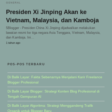
GENERAL
Presiden Xi Jinping Akan ke
Vietnam, Malaysia, dan Kamboja
5Blogger - Presiden China Xi Jinping dijadwalkan melakukan
lawatan resmi ke tiga negara Asia Tenggara, Vietnam, Malaysia,
dan Kamboja. Ini…
1 tahun ago
POS-POS TERBARU
Di Balik Layar: Fakta Sebenarnya Menjalani Karir Freelance
Blogger Profesional
Di Balik Layar Blogger: Strategi Konten Blog Profesional di
Tengah Gempuran AI
Di Balik Layar Algoritma: Strategi Menggandeng Trafik
Organik untuk Blogger Baru