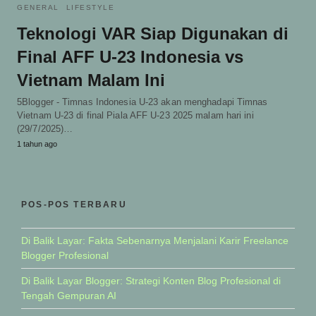
GENERAL
LIFESTYLE
Teknologi VAR Siap Digunakan di
Final AFF U-23 Indonesia vs
Vietnam Malam Ini
5Blogger - Timnas Indonesia U-23 akan menghadapi Timnas
Vietnam U-23 di final Piala AFF U-23 2025 malam hari ini
(29/7/2025)…
1 tahun ago
POS-POS TERBARU
Di Balik Layar: Fakta Sebenarnya Menjalani Karir Freelance
Blogger Profesional
Di Balik Layar Blogger: Strategi Konten Blog Profesional di
Tengah Gempuran AI