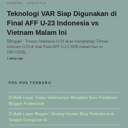
GENERAL
LIFESTYLE
Teknologi VAR Siap Digunakan di
Final AFF U-23 Indonesia vs
Vietnam Malam Ini
5Blogger - Timnas Indonesia U-23 akan menghadapi Timnas
Vietnam U-23 di final Piala AFF U-23 2025 malam hari ini
(29/7/2025)…
1 tahun ago
POS-POS TERBARU
Di Balik Layar: Fakta Sebenarnya Menjalani Karir Freelance
Blogger Profesional
Di Balik Layar Blogger: Strategi Konten Blog Profesional di
Tengah Gempuran AI