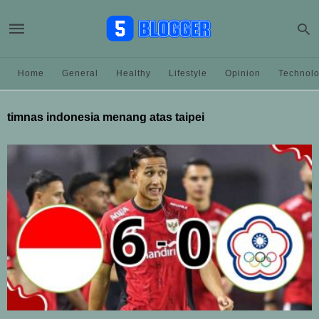
Home
General
Healthy
Lifestyle
Opinion
Technol
timnas indonesia menang atas taipei