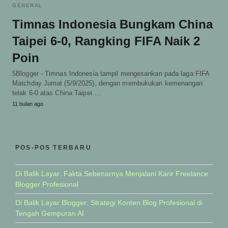
GENERAL
Timnas Indonesia Bungkam China
Taipei 6-0, Rangking FIFA Naik 2
Poin
5Blogger - Timnas Indonesia tampil mengesankan pada laga FIFA
Matchday Jumat (5/9/2025), dengan membukukan kemenangan
telak 6-0 atas China Taipei.…
11 bulan ago
POS-POS TERBARU
Di Balik Layar: Fakta Sebenarnya Menjalani Karir Freelance
Blogger Profesional
Di Balik Layar Blogger: Strategi Konten Blog Profesional di
Tengah Gempuran AI