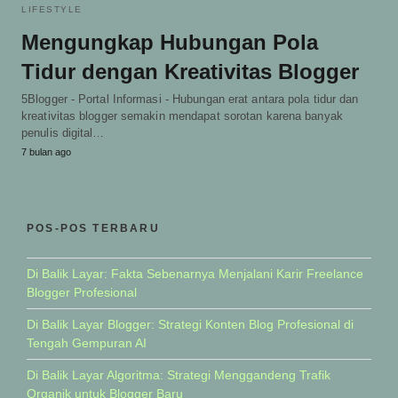
LIFESTYLE
Mengungkap Hubungan Pola
Tidur dengan Kreativitas Blogger
5Blogger - Portal Informasi - Hubungan erat antara pola tidur dan
kreativitas blogger semakin mendapat sorotan karena banyak
penulis digital…
7 bulan ago
POS-POS TERBARU
Di Balik Layar: Fakta Sebenarnya Menjalani Karir Freelance
Blogger Profesional
Di Balik Layar Blogger: Strategi Konten Blog Profesional di
Tengah Gempuran AI
Di Balik Layar Algoritma: Strategi Menggandeng Trafik
Organik untuk Blogger Baru