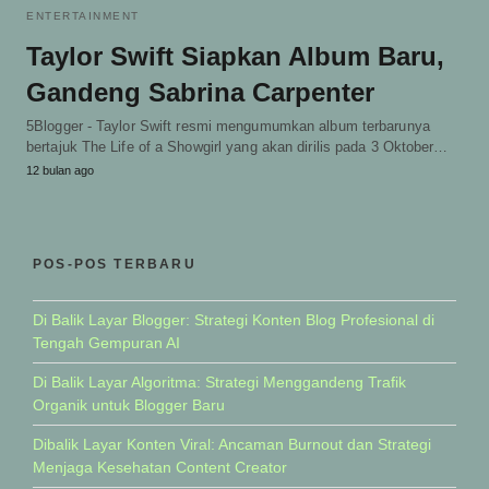
ENTERTAINMENT
Taylor Swift Siapkan Album Baru,
Gandeng Sabrina Carpenter
5Blogger - Taylor Swift resmi mengumumkan album terbarunya
bertajuk The Life of a Showgirl yang akan dirilis pada 3 Oktober…
12 bulan ago
POS-POS TERBARU
Di Balik Layar Blogger: Strategi Konten Blog Profesional di
Tengah Gempuran AI
Di Balik Layar Algoritma: Strategi Menggandeng Trafik
Organik untuk Blogger Baru
Dibalik Layar Konten Viral: Ancaman Burnout dan Strategi
Menjaga Kesehatan Content Creator