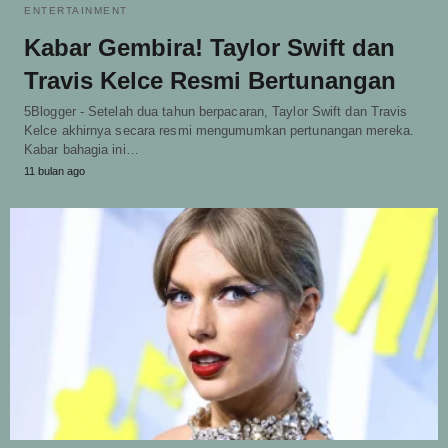
ENTERTAINMENT
Kabar Gembira! Taylor Swift dan
Travis Kelce Resmi Bertunangan
5Blogger - Setelah dua tahun berpacaran, Taylor Swift dan Travis
Kelce akhirnya secara resmi mengumumkan pertunangan mereka.
Kabar bahagia ini…
11 bulan ago