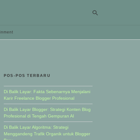
ainment
Ty
yo
se
qu
an
hit
POS-POS TERBARU
ent
Di Balik Layar: Fakta Sebenarnya Menjalani
Karir Freelance Blogger Profesional
Di Balik Layar Blogger: Strategi Konten Blog
Profesional di Tengah Gempuran AI
Di Balik Layar Algoritma: Strategi
Menggandeng Trafik Organik untuk Blogger