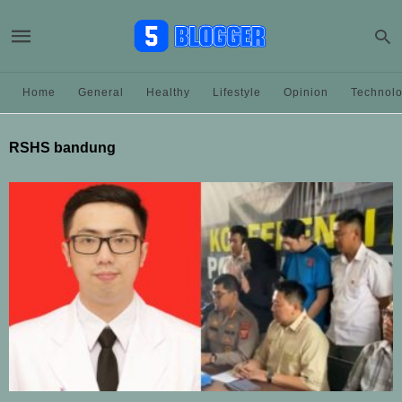
Home
General
Healthy
Lifestyle
Opinion
Technol
RSHS bandung