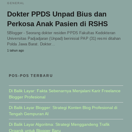
GENERAL
Dokter PPDS Unpad Bius dan
Perkosa Anak Pasien di RSHS
5Blogger - Seorang dokter residen PPDS Fakultas Kedokteran
Universitas Padjadjaran (Unpad) berinisial PAP (31) resmi ditahan
Polda Jawa Barat. Dokter…
1 tahun ago
POS-POS TERBARU
Di Balik Layar: Fakta Sebenarnya Menjalani Karir Freelance
Blogger Profesional
Di Balik Layar Blogger: Strategi Konten Blog Profesional di
Tengah Gempuran AI
Di Balik Layar Algoritma: Strategi Menggandeng Trafik
Organik untuk Blogger Baru