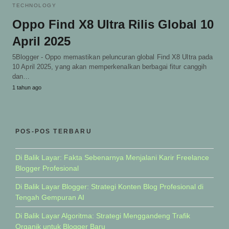
TECHNOLOGY
Oppo Find X8 Ultra Rilis Global 10
April 2025
5Blogger - Oppo memastikan peluncuran global Find X8 Ultra pada
10 April 2025, yang akan memperkenalkan berbagai fitur canggih
dan…
1 tahun ago
POS-POS TERBARU
Di Balik Layar: Fakta Sebenarnya Menjalani Karir Freelance
Blogger Profesional
Di Balik Layar Blogger: Strategi Konten Blog Profesional di
Tengah Gempuran AI
Di Balik Layar Algoritma: Strategi Menggandeng Trafik
Organik untuk Blogger Baru