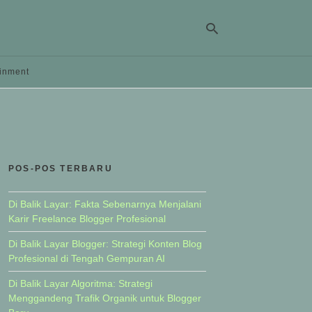
ainment
Ty
yo
se
qu
an
hit
POS-POS TERBARU
ent
Di Balik Layar: Fakta Sebenarnya Menjalani
Karir Freelance Blogger Profesional
Di Balik Layar Blogger: Strategi Konten Blog
Profesional di Tengah Gempuran AI
Di Balik Layar Algoritma: Strategi
Menggandeng Trafik Organik untuk Blogger