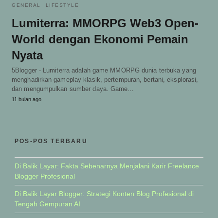
GENERAL
LIFESTYLE
Lumiterra: MMORPG Web3 Open-
World dengan Ekonomi Pemain
Nyata
5Blogger - Lumiterra adalah game MMORPG dunia terbuka yang
menghadirkan gameplay klasik, pertempuran, bertani, eksplorasi,
dan mengumpulkan sumber daya. Game…
11 bulan ago
POS-POS TERBARU
Di Balik Layar: Fakta Sebenarnya Menjalani Karir Freelance
Blogger Profesional
Di Balik Layar Blogger: Strategi Konten Blog Profesional di
Tengah Gempuran AI