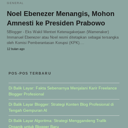
GENERAL
Noel Ebenezer Menangis, Mohon
Amnesti ke Presiden Prabowo
5Blogger - Eks Wakil Menteri Ketenagakerjaan (Wamenaker)
Immanuel Ebenezer atau Noel resmi ditetapkan sebagai tersangka
oleh Komisi Pemberantasan Korupsi (KPK).…
12 bulan ago
POS-POS TERBARU
Di Balik Layar: Fakta Sebenarnya Menjalani Karir Freelance
Blogger Profesional
Di Balik Layar Blogger: Strategi Konten Blog Profesional di
Tengah Gempuran AI
Di Balik Layar Algoritma: Strategi Menggandeng Trafik
Organik untuk Blogger Baru