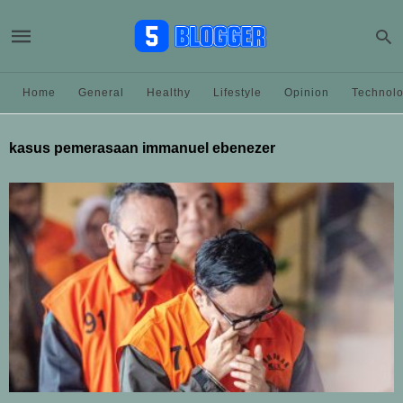
Home
General
Healthy
Lifestyle
Opinion
Technol
kasus pemerasaan immanuel ebenezer